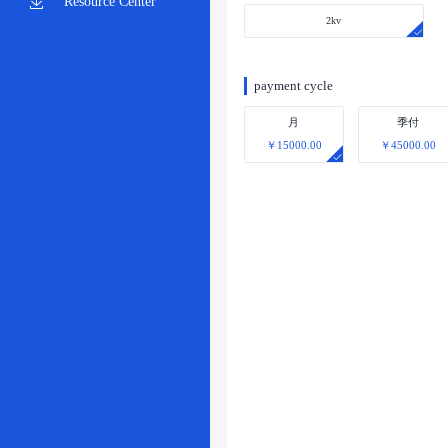
Resource Center
2kv
payment cycle
月
季付
￥15000.00
￥45000.00