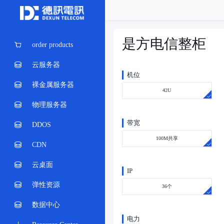
是方电信整柜
order products
云服务器
机位
裸金属服务器
42U
物理服务器
带宽
DDOS
100M共享
CDN
云桌面
IP
弹性资源
36个
数据中心
电力