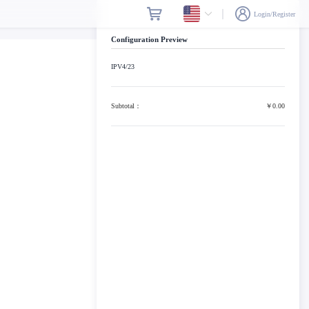
Login/Register
Configuration Preview
IPV4/23
Subtotal：
￥0.00