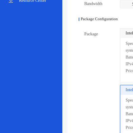
Resource Center
Bandwidth
Package Configuration
Int
Package
Pri
Int
Pri