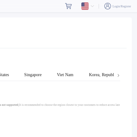
Login/Register
tates
Singapore
Viet Nam
Korea, Republic of
s not supported;
It is recommended to choose the region closest to your customers to reduce access late