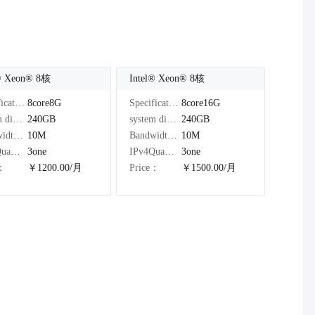
®️ Xeon®️ 8核
Intel®️ Xeon®️ 8核
Specifications：
8core8G
Specifications：
8core16G
system disk：
240GB
system disk：
240GB
Bandwidth：
10M
Bandwidth：
10M
IPv4Quantity：
3one
IPv4Quantity：
3one
e：
￥1200.00/月
Price：
￥1500.00/月