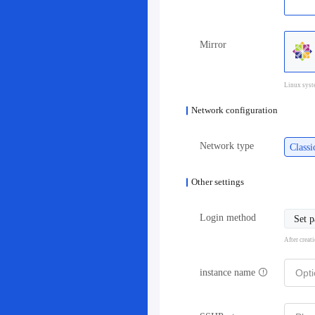
Mirror
Linux syst
Network configuration
Network type
Class
Other settings
Login method
Set 
After creat
instance name