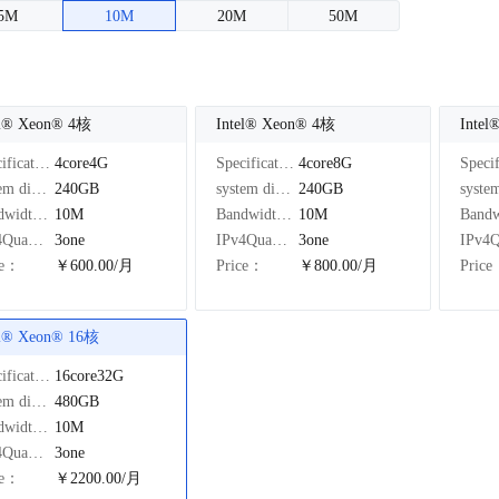
5M
10M
20M
50M
el®️ Xeon®️ 4核
Intel®️ Xeon®️ 4核
Intel
Specifications：
4core4G
Specifications：
4core8G
system disk：
240GB
system disk：
240GB
Bandwidth：
10M
Bandwidth：
10M
IPv4Quantity：
3one
IPv4Quantity：
3one
ce：
￥600.00/月
Price：
￥800.00/月
Pric
el®️ Xeon®️ 16核
Specifications：
16core32G
system disk：
480GB
Bandwidth：
10M
IPv4Quantity：
3one
ce：
￥2200.00/月