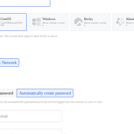
CentOS
Windows
Rocky
Alma
CentOS8Stream20240
Please choose a versio
Please choose a versio
Please 
603
n
n
n
em: The system disk capacity must be 8G or above
ic Network
password
Automatically create password
ion, the automatically generated password will be logged into the console to view or reset.