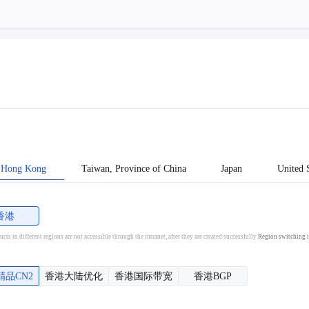
Hong Kong
Taiwan, Province of China
Japan
United S
香港
cts in different regions are not accessible through the intranet, after they are created successfully
Region switching i
精品CN2
香港大陆优化
香港国际带宽
香港BGP