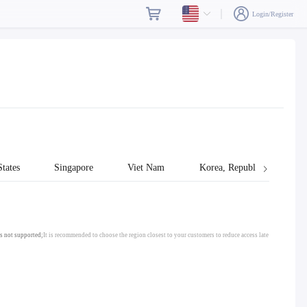
Login/Register
tates
Singapore
Viet Nam
Korea, Republic of
s not supported;
It is recommended to choose the region closest to your customers to reduce access late