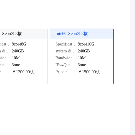
®️ Xeon®️ 8核
Intel®️ Xeon®️ 8核
Specifications：
8core8G
Specifications：
8core16G
system disk：
240GB
system disk：
240GB
Bandwidth：
10M
Bandwidth：
10M
IPv4Quantity：
3one
IPv4Quantity：
3one
e：
￥1200.00/月
Price：
￥1500.00/月