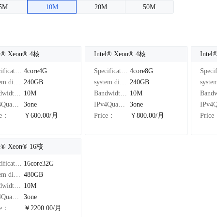
5M
10M
20M
50M
el®️ Xeon®️ 4核
Intel®️ Xeon®️ 4核
Intel
Specifications：
4core4G
Specifications：
4core8G
system disk：
240GB
system disk：
240GB
Bandwidth：
10M
Bandwidth：
10M
IPv4Quantity：
3one
IPv4Quantity：
3one
ce：
￥600.00/月
Price：
￥800.00/月
Pric
el®️ Xeon®️ 16核
Specifications：
16core32G
system disk：
480GB
Bandwidth：
10M
IPv4Quantity：
3one
ce：
￥2200.00/月