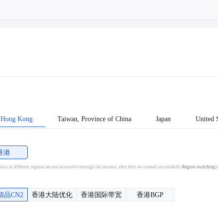
Hong Kong
Taiwan, Province of China
Japan
United S
香港
cts in different regions are not accessible through the intranet, after they are created successfully
Region switching i
精品CN2
香港大陆优化
香港国际带宽
香港BGP