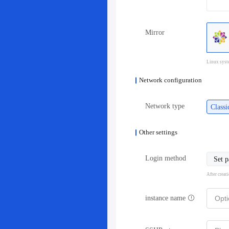
Mirror
Linux syst
Network configuration
Network type
Class
Other settings
Login method
Set 
After creat
instance name