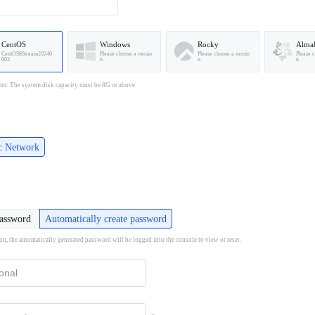
CentOS
Windows
Rocky
Alma
CentOS8Stream20240
Please choose a versio
Please choose a versio
Please 
603
n
n
n
em: The system disk capacity must be 8G or above
ic Network
password
Automatically create password
ion, the automatically generated password will be logged into the console to view or reset.