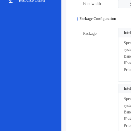
Resource Center
Bandwidth
Package Configuration
Int
Package
Pri
Int
Pri