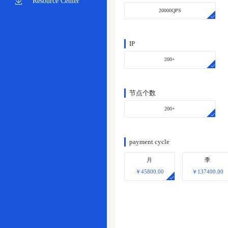
Resource Center
20000QPS
IP
200+
节点个数
200+
payment cycle
月
季
￥45800.00
￥137400.00