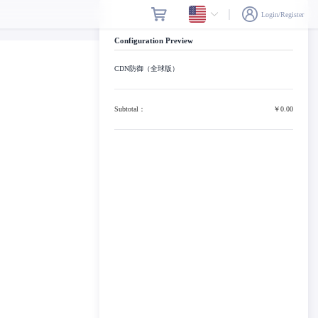
Login/Register
Configuration Preview
CDN防御（全球版）
Subtotal：
￥0.00