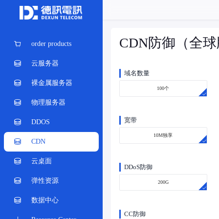
CDN防御（全球
order products
云服务器
域名数量
裸金属服务器
100个
物理服务器
宽带
DDOS
10M独享
CDN
云桌面
DDoS防御
弹性资源
200G
数据中心
CC防御