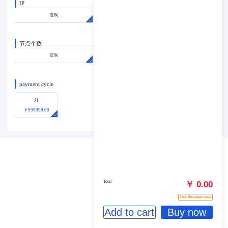
IP
定制
节点个数
定制
payment cycle
月
￥999999.00
Total
￥ 0.00
Use discount code
Add to cart
Buy now