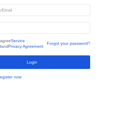
 agree
Service
Forgot your password?
t
and
Privacy Agreement
Login
egister now