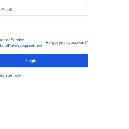
 agree
Service
Forgot your password?
t
and
Privacy Agreement
Login
egister now