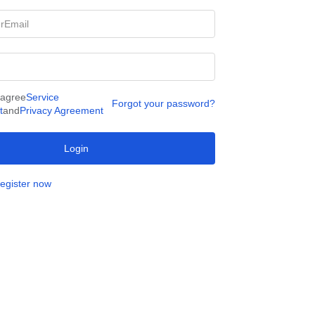
 agree
Service
Forgot your password?
t
and
Privacy Agreement
Login
egister now